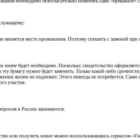
ивания необходимо безотлагательно поменять само «бумажное» 
:
 служащему;
сли меняется место проживания. Поэтому спешить с заменой при 
и иначе будет необходимо. Поскольку свидетельство оформляетс
 эту бумагу нужно будет заменить. Только какой-либо срочности
жении жизни не подлежит. Этого никогда не потребуется. Сами 
ого участия.
опросом в России занимаются:
ство или получить новое можно воспользовавшись сервисом «Го