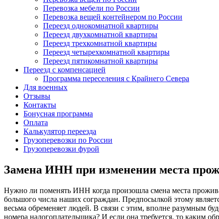
Перевозка мебели по России
Перевозка вещей контейнером по России
Переезд однокомнатной квартиры
Переезд двухкомнатной квартиры
Переезд трехкомнатной квартиры
Переезд четырехкомнатной квартиры
Переезд пятикомнатной квартиры
Переезд с компенсацией
Программа переселения с Крайнего Севера
Для военных
Отзывы
Контакты
Бонусная программа
Оплата
Калькулятор переезда
Грузоперевозки по России
Грузоперевозки фурой
Замена ИНН при изменении места прож
Нужно ли поменять ИНН когда произошла смена места проживан
большого числа наших сограждан. Предпосылкой этому являетс
весьма обременяет людей. В связи с этим, вполне разумным бу
номера налогоплательщика? И если она требуется, то каким об