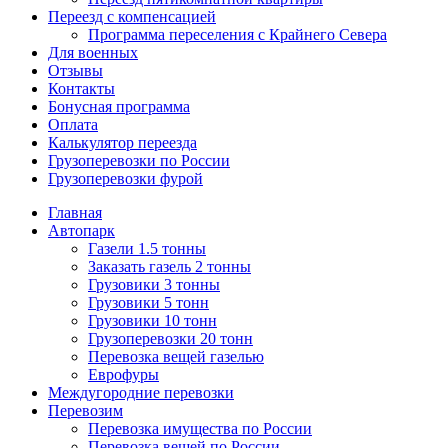
Переезд с компенсацией
Программа переселения с Крайнего Севера
Для военных
Отзывы
Контакты
Бонусная программа
Оплата
Калькулятор переезда
Грузоперевозки по России
Грузоперевозки фурой
Главная
Автопарк
Газели 1.5 тонны
Заказать газель 2 тонны
Грузовики 3 тонны
Грузовики 5 тонн
Грузовики 10 тонн
Грузоперевозки 20 тонн
Перевозка вещей газелью
Еврофуры
Междугородние перевозки
Перевозим
Перевозка имущества по России
Перевозка вещей по России