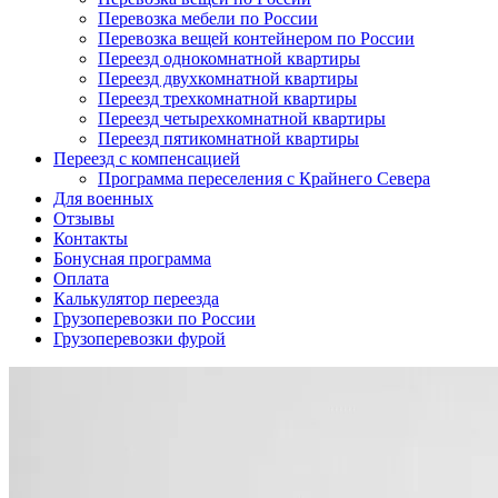
Перевозка мебели по России
Перевозка вещей контейнером по России
Переезд однокомнатной квартиры
Переезд двухкомнатной квартиры
Переезд трехкомнатной квартиры
Переезд четырехкомнатной квартиры
Переезд пятикомнатной квартиры
Переезд с компенсацией
Программа переселения с Крайнего Севера
Для военных
Отзывы
Контакты
Бонусная программа
Оплата
Калькулятор переезда
Грузоперевозки по России
Грузоперевозки фурой