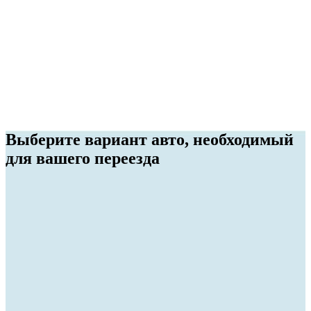
Погрузка и выгрузка спецтехники
Помимо перевозки, мы оказываем услугу по погрузке и
выгрузке спецтехники в 89 регионах РФ.
Выберите вариант авто, необходимый
для вашего переезда