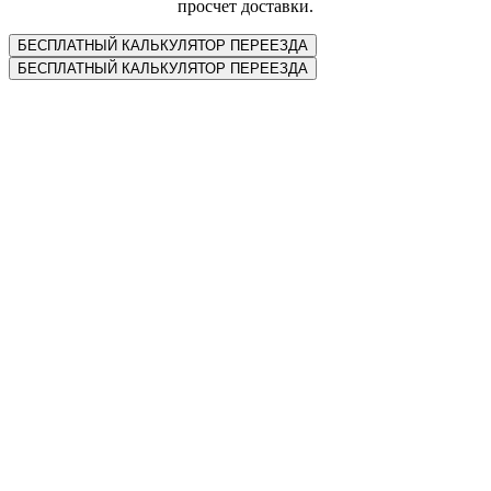
просчет доставки.
БЕСПЛАТНЫЙ КАЛЬКУЛЯТОР ПЕРЕЕЗДА
БЕСПЛАТНЫЙ КАЛЬКУЛЯТОР ПЕРЕЕЗДА
Наши конкурентные преимущества
Скорость перевозки
Мы всегда соблюдаем сроки доставки, прописанные в
договоре. И несём за это материальную ответственность перед
своими клиентами