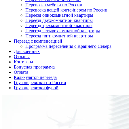
Перевозка мебели по России
Перевозка вещей контейнером по России
Переезд однокомнатной квартиры
Переезд двухкомнатной квартиры
Переезд трехкомнатной квартиры
Переезд четырехкомнатной квартиры
Переезд пятикомнатной квартиры
Переезд с компенсацией
Программа переселения с Крайнего Севера
Для военных
Отзывы
Контакты
Бонусная программа
Оплата
Калькулятор переезда
Грузоперевозки по России
Грузоперевозки фурой