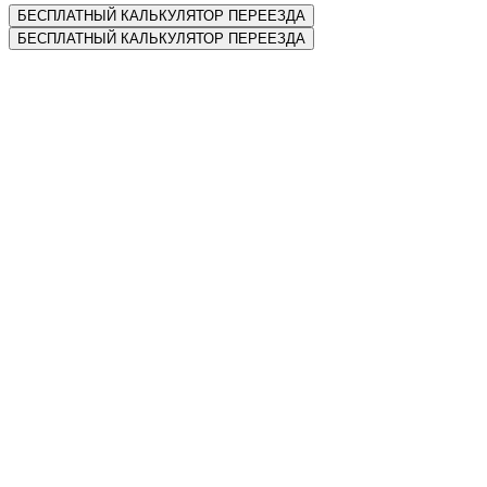
БЕСПЛАТНЫЙ КАЛЬКУЛЯТОР ПЕРЕЕЗДА
БЕСПЛАТНЫЙ КАЛЬКУЛЯТОР ПЕРЕЕЗДА
Наши конкурентные преимущества
Скорость перевозки
Мы всегда соблюдаем сроки доставки, прописанные в
договоре. И несём за это материальную ответственность перед
своими клиентами