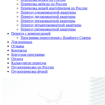
Перевозка мебели по России
Перевозка вещей контейнером по России
Переезд однокомнатной квартиры
Переезд двухкомнатной квартиры
Переезд трехкомнатной квартиры
Переезд четырехкомнатной квартиры
Переезд пятикомнатной квартиры
Переезд с компенсацией
Программа переселения с Крайнего Севера
Для военных
Отзывы
Контакты
Бонусная программа
Оплата
Калькулятор переезда
Грузоперевозки по России
Грузоперевозки фурой