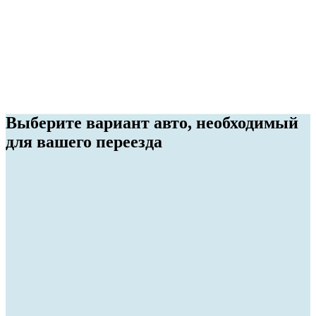
Погрузка и выгрузка спецтехники
Помимо перевозки, мы оказываем услугу по погрузке и
выгрузке спецтехники в 89 регионах РФ.
Выберите вариант авто, необходимый
для вашего переезда