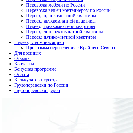
Перевозка мебели по России
Перевозка вещей контейнером по России
Переезд однокомнатной квартиры
Переезд двухкомнатной квартиры
Переезд трехкомнатной квартиры
Переезд четырехкомнатной квартиры
Переезд пятикомнатной квартиры
Переезд с компенсацией
Программа переселения с Крайнего Севера
Для военных
Отзывы
Контакты
Бонусная программа
Оплата
Калькулятор переезда
Грузоперевозки по России
Грузоперевозки фурой