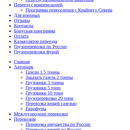
Переезд с компенсацией
Программа переселения с Крайнего Севера
Для военных
Отзывы
Контакты
Бонусная программа
Оплата
Калькулятор переезда
Грузоперевозки по России
Грузоперевозки фурой
Главная
Автопарк
Газели 1.5 тонны
Заказать газель 2 тонны
Грузовики 3 тонны
Грузовики 5 тонн
Грузовики 10 тонн
Грузоперевозки 20 тонн
Перевозка вещей газелью
Еврофуры
Междугородние перевозки
Перевозим
Перевозка имущества по России
Перевозка вещей по России