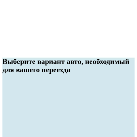
Погрузка и выгрузка спецтехники
Помимо перевозки, мы оказываем услугу по погрузке и
выгрузке спецтехники в 89 регионах РФ.
Выберите вариант авто, необходимый
для вашего переезда