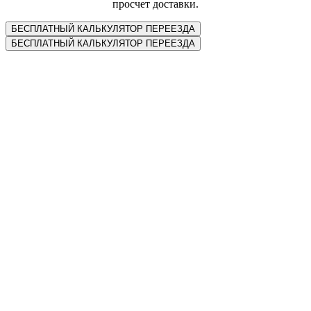
просчет доставки.
БЕСПЛАТНЫЙ КАЛЬКУЛЯТОР ПЕРЕЕЗДА
БЕСПЛАТНЫЙ КАЛЬКУЛЯТОР ПЕРЕЕЗДА
Наши конкурентные преимущества
Скорость перевозки
Мы всегда соблюдаем сроки доставки, прописанные в
договоре. И несём за это материальную ответственность перед
своими клиентами