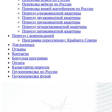
Перевозка мебели по России
Перевозка вещей контейнером по России
Переезд однокомнатной квартиры
Переезд двухкомнатной квартиры
Переезд трехкомнатной квартиры
Переезд четырехкомнатной квартиры
Переезд пятикомнатной квартиры
Переезд с компенсацией
Программа переселения с Крайнего Севера
Для военных
Отзывы
Контакты
Бонусная программа
Оплата
Калькулятор переезда
Грузоперевозки по России
Грузоперевозки фурой