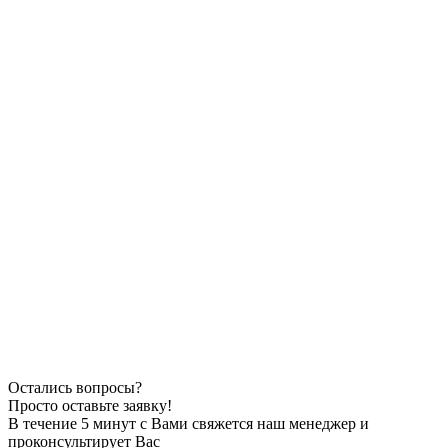
Переезд Владивосток – Сочи.
2 июля 2025 год. Перевозили семью из двух человек
пенсионного возраста и вещи в количестве 2 тонн и 15 кубов,
предоставили все документы для денежной компенсации.
Остались вопросы?
Просто оставьте заявку!
В течение 5 минут с Вами свяжется наш менеджер и
проконсультирует Вас