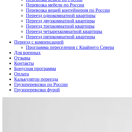
Перевозка мебели по России
Перевозка вещей контейнером по России
Переезд однокомнатной квартиры
Переезд двухкомнатной квартиры
Переезд трехкомнатной квартиры
Переезд четырехкомнатной квартиры
Переезд пятикомнатной квартиры
Переезд с компенсацией
Программа переселения с Крайнего Севера
Для военных
Отзывы
Контакты
Бонусная программа
Оплата
Калькулятор переезда
Грузоперевозки по России
Грузоперевозки фурой