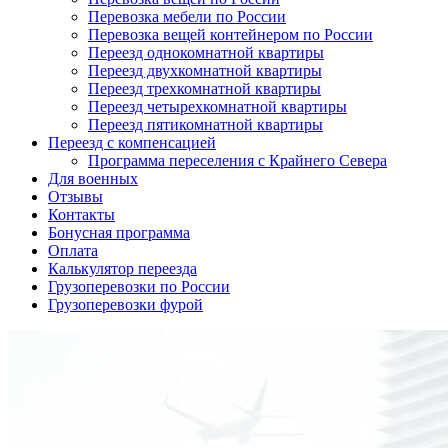
Перевозка мебели по России
Перевозка вещей контейнером по России
Переезд однокомнатной квартиры
Переезд двухкомнатной квартиры
Переезд трехкомнатной квартиры
Переезд четырехкомнатной квартиры
Переезд пятикомнатной квартиры
Переезд с компенсацией
Программа переселения с Крайнего Севера
Для военных
Отзывы
Контакты
Бонусная программа
Оплата
Калькулятор переезда
Грузоперевозки по России
Грузоперевозки фурой