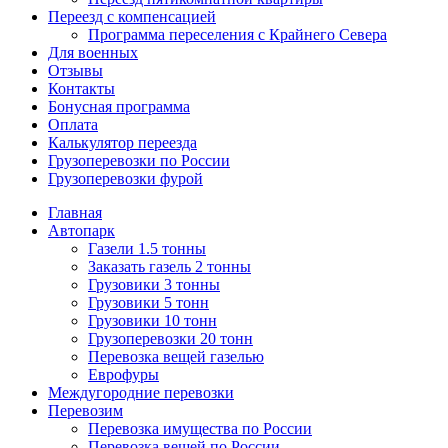
Переезд с компенсацией
Программа переселения с Крайнего Севера
Для военных
Отзывы
Контакты
Бонусная программа
Оплата
Калькулятор переезда
Грузоперевозки по России
Грузоперевозки фурой
Главная
Автопарк
Газели 1.5 тонны
Заказать газель 2 тонны
Грузовики 3 тонны
Грузовики 5 тонн
Грузовики 10 тонн
Грузоперевозки 20 тонн
Перевозка вещей газелью
Еврофуры
Междугородние перевозки
Перевозим
Перевозка имущества по России
Перевозка вещей по России