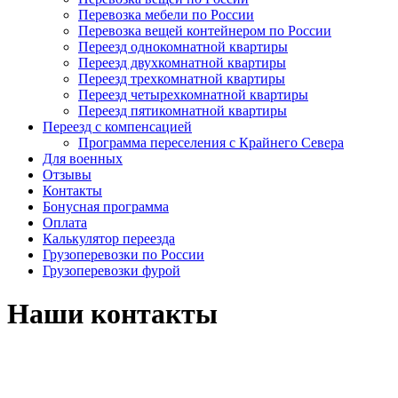
Перевозка мебели по России
Перевозка вещей контейнером по России
Переезд однокомнатной квартиры
Переезд двухкомнатной квартиры
Переезд трехкомнатной квартиры
Переезд четырехкомнатной квартиры
Переезд пятикомнатной квартиры
Переезд с компенсацией
Программа переселения с Крайнего Севера
Для военных
Отзывы
Контакты
Бонусная программа
Оплата
Калькулятор переезда
Грузоперевозки по России
Грузоперевозки фурой
Наши контакты