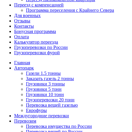
Переезд с компенсацией
Программа переселения с Крайнего Севера
Для военных
Отзывы
Контакты
Бонусная программа
Оплата
Калькулятор переезда
Грузоперевозки по России
Грузоперевозки фурой
Главная
Автопарк
Газели 1.5 тонны
Заказать газель 2 тонны
Грузовики 3 тонны
Грузовики 5 тонн
Грузовики 10 тонн
Грузоперевозки 20 тонн
Перевозка вещей газелью
Еврофуры
Междугородние перевозки
Перевозим
Перевозка имущества по России
Перевозка вещей по России