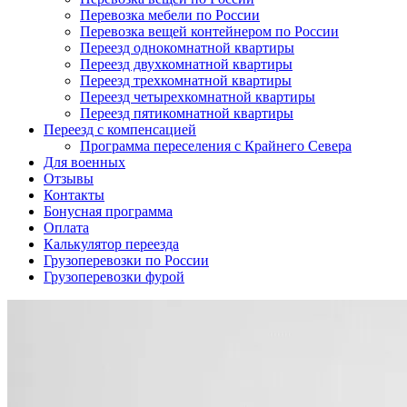
Перевозка мебели по России
Перевозка вещей контейнером по России
Переезд однокомнатной квартиры
Переезд двухкомнатной квартиры
Переезд трехкомнатной квартиры
Переезд четырехкомнатной квартиры
Переезд пятикомнатной квартиры
Переезд с компенсацией
Программа переселения с Крайнего Севера
Для военных
Отзывы
Контакты
Бонусная программа
Оплата
Калькулятор переезда
Грузоперевозки по России
Грузоперевозки фурой