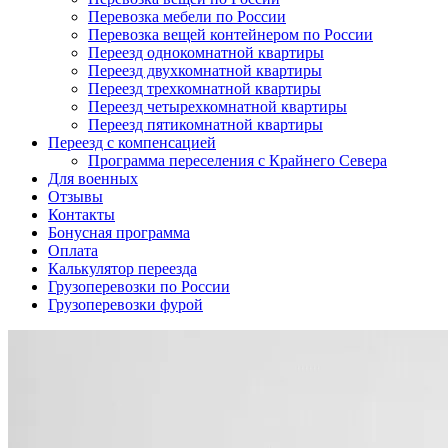
Перевозка мебели по России
Перевозка вещей контейнером по России
Переезд однокомнатной квартиры
Переезд двухкомнатной квартиры
Переезд трехкомнатной квартиры
Переезд четырехкомнатной квартиры
Переезд пятикомнатной квартиры
Переезд с компенсацией
Программа переселения с Крайнего Севера
Для военных
Отзывы
Контакты
Бонусная программа
Оплата
Калькулятор переезда
Грузоперевозки по России
Грузоперевозки фурой