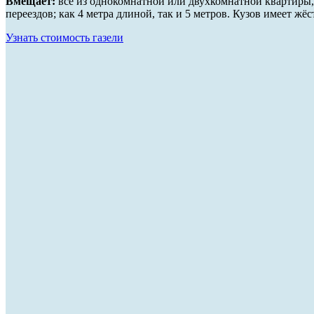
Вмещает:
всё из однокомнатной или двухкомнатной квартиры, 
переездов; как 4 метра длиной, так и 5 метров. Кузов имеет ж
Узнать стоимость газели