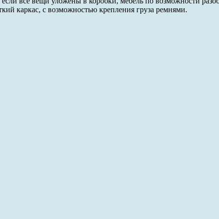
если все вещи уложены в коробки, мебель по возможности разоб
ёсткий каркас, с возможностью крепления груза ремнями.