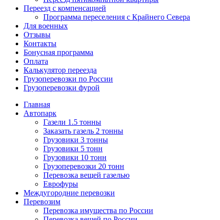
Переезд с компенсацией
Программа переселения с Крайнего Севера
Для военных
Отзывы
Контакты
Бонусная программа
Оплата
Калькулятор переезда
Грузоперевозки по России
Грузоперевозки фурой
Главная
Автопарк
Газели 1.5 тонны
Заказать газель 2 тонны
Грузовики 3 тонны
Грузовики 5 тонн
Грузовики 10 тонн
Грузоперевозки 20 тонн
Перевозка вещей газелью
Еврофуры
Междугородние перевозки
Перевозим
Перевозка имущества по России
Перевозка вещей по России