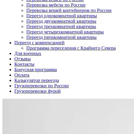
Перевозка мебели по России
Перевозка вещей контейнером по России
Переезд однокомнатной квартиры
Переезд двухкомнатной квартиры
Переезд трехкомнатной квартиры
Переезд четырехкомнатной квартиры
Переезд пятикомнатной квартиры
Переезд с компенсацией
Программа переселения с Крайнего Севера
Для военных
Отзывы
Контакты
Бонусная программа
Оплата
Калькулятор переезда
Грузоперевозки по России
Грузоперевозки фурой