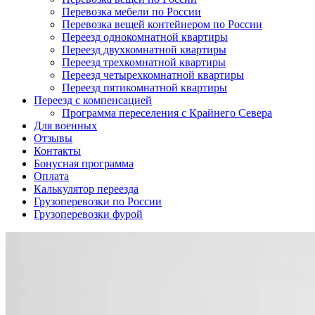
Перевозка мебели по России
Перевозка вещей контейнером по России
Переезд однокомнатной квартиры
Переезд двухкомнатной квартиры
Переезд трехкомнатной квартиры
Переезд четырехкомнатной квартиры
Переезд пятикомнатной квартиры
Переезд с компенсацией
Программа переселения с Крайнего Севера
Для военных
Отзывы
Контакты
Бонусная программа
Оплата
Калькулятор переезда
Грузоперевозки по России
Грузоперевозки фурой