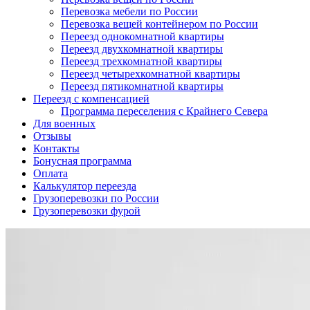
Перевозка мебели по России
Перевозка вещей контейнером по России
Переезд однокомнатной квартиры
Переезд двухкомнатной квартиры
Переезд трехкомнатной квартиры
Переезд четырехкомнатной квартиры
Переезд пятикомнатной квартиры
Переезд с компенсацией
Программа переселения с Крайнего Севера
Для военных
Отзывы
Контакты
Бонусная программа
Оплата
Калькулятор переезда
Грузоперевозки по России
Грузоперевозки фурой