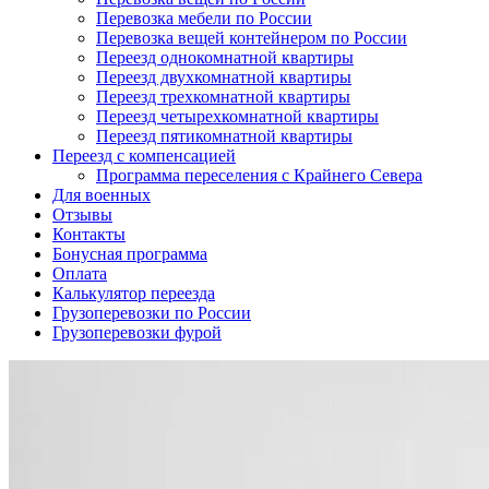
Перевозка мебели по России
Перевозка вещей контейнером по России
Переезд однокомнатной квартиры
Переезд двухкомнатной квартиры
Переезд трехкомнатной квартиры
Переезд четырехкомнатной квартиры
Переезд пятикомнатной квартиры
Переезд с компенсацией
Программа переселения с Крайнего Севера
Для военных
Отзывы
Контакты
Бонусная программа
Оплата
Калькулятор переезда
Грузоперевозки по России
Грузоперевозки фурой