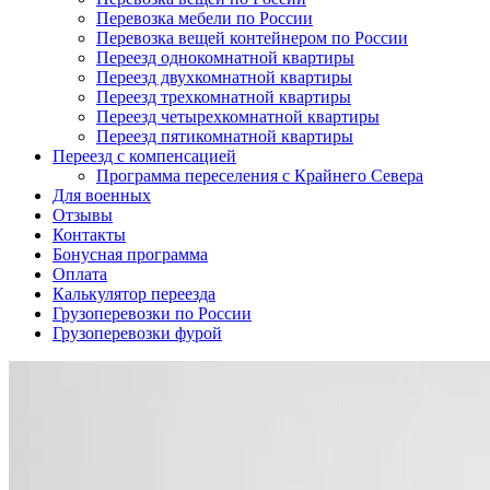
Перевозка мебели по России
Перевозка вещей контейнером по России
Переезд однокомнатной квартиры
Переезд двухкомнатной квартиры
Переезд трехкомнатной квартиры
Переезд четырехкомнатной квартиры
Переезд пятикомнатной квартиры
Переезд с компенсацией
Программа переселения с Крайнего Севера
Для военных
Отзывы
Контакты
Бонусная программа
Оплата
Калькулятор переезда
Грузоперевозки по России
Грузоперевозки фурой