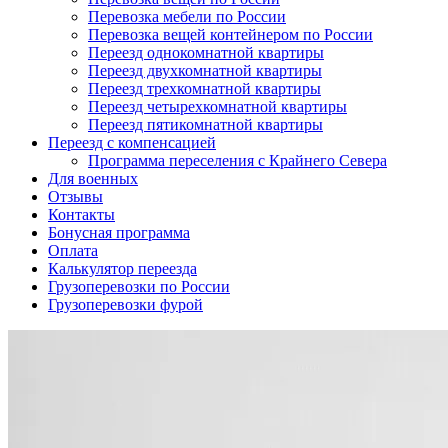
Перевозка мебели по России
Перевозка вещей контейнером по России
Переезд однокомнатной квартиры
Переезд двухкомнатной квартиры
Переезд трехкомнатной квартиры
Переезд четырехкомнатной квартиры
Переезд пятикомнатной квартиры
Переезд с компенсацией
Программа переселения с Крайнего Севера
Для военных
Отзывы
Контакты
Бонусная программа
Оплата
Калькулятор переезда
Грузоперевозки по России
Грузоперевозки фурой