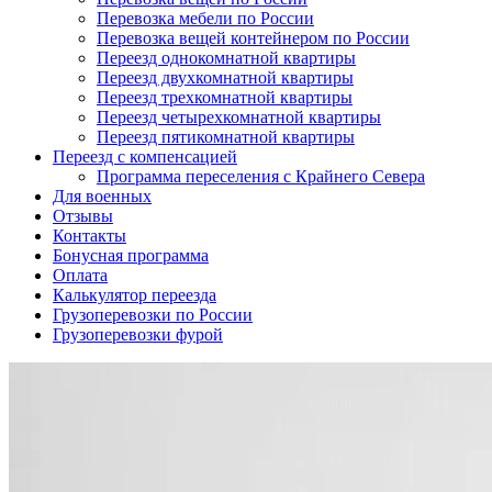
Перевозка мебели по России
Перевозка вещей контейнером по России
Переезд однокомнатной квартиры
Переезд двухкомнатной квартиры
Переезд трехкомнатной квартиры
Переезд четырехкомнатной квартиры
Переезд пятикомнатной квартиры
Переезд с компенсацией
Программа переселения с Крайнего Севера
Для военных
Отзывы
Контакты
Бонусная программа
Оплата
Калькулятор переезда
Грузоперевозки по России
Грузоперевозки фурой