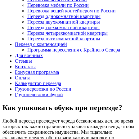
Перевозка мебели по России
Перевозка вещей контейнером по России
Переезд однокомнатной квартиры
Переезд двухкомнатной квартиры
Переезд трехкомнатной квартиры
Переезд четырехкомнатной квартиры
Переезд пятикомнатной квартиры
Переезд с компенсацией
Программа переселения с Крайнего Севера
Для военных
Отзывы
Контакты
Бонусная программа
Оплата
Калькулятор переезда
Грузоперевозки по России
Грузоперевозки фурой
Как упаковать обувь при переезде?
Любой переезд преследует череда бесконечных дел, во время
которых так важно правильно упаковать каждую вещь, чтобы
обеспечить сохранность имущества. Мы тщательно
складываем одежду, обертываем каждую вазочку, но