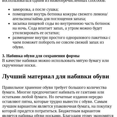
воспользоваться одним из нижеперечисленных способов:
заморозка, а после сушка;
помещение внутрь ботинка кожуры свежего лимона/
апельсина/лайма для поглощения запаха;
засыпка пищевой соды во внутреннюю часть ботинок
на ночь. Сода впитает запах, а утром можно будет
утилизировать ее остатки;
размещение внутри простого одноразового пакетика с
чаем поможет побороть не совсем свежий запах из
обуви.
3. Набивка обуви для сохранения формы
В качестве набивки можно использовать мятую бумагу или
скрученные носки.
Лучший материал для набивки обуви
Правильное хранение обуви требует большого количества
бумаги. Многие предпочитают набивать ее газетами или
остатками любой бумаги. Но печатные издания нередко
оставляют пятна, которые трудно вывести с обуви. Самым
лучшим вариантом является упаковочная бумага, на покупку
которой придется потратиться. Бюджетным вариантом
является набивка обуви носками. Благодаря этому экономятся