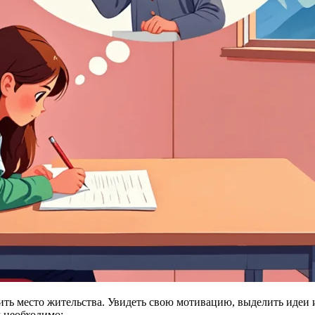
нить место жительства. Увидеть свою мотивацию, выделить идеи 
м необходимо: