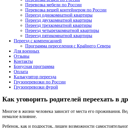
Перевозка мебели по России
Перевозка вещей контейнером по России
Переезд однокомнатной квартиры
Переезд двухкомнатной квартиры
Переезд трехкомнатной квартиры
Переезд четырехкомнатной квартиры
Переезд пятикомнатной квартиры
Переезд с компенсацией
Программа переселения с Крайнего Севера
Для военных
Отзывы
Контакты
Бонусная программа
Оплата
Калькулятор переезда
Грузоперевозки по России
Грузоперевозки фурой
Как уговорить родителей переехать в др
Многое в жизни человека зависит от места его проживания. Вед
немалое влияние.
Ребенок, как и подросток, лишен возможности самостоятельного