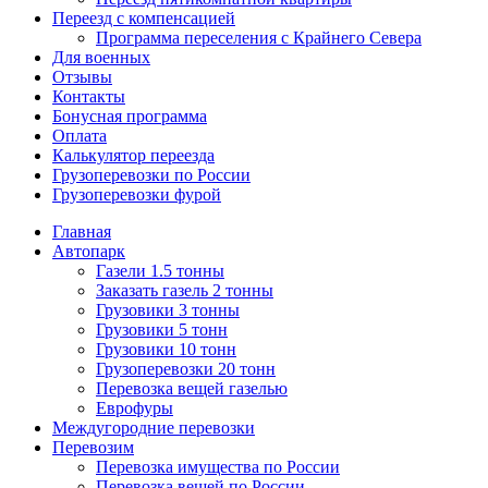
Переезд с компенсацией
Программа переселения с Крайнего Севера
Для военных
Отзывы
Контакты
Бонусная программа
Оплата
Калькулятор переезда
Грузоперевозки по России
Грузоперевозки фурой
Главная
Автопарк
Газели 1.5 тонны
Заказать газель 2 тонны
Грузовики 3 тонны
Грузовики 5 тонн
Грузовики 10 тонн
Грузоперевозки 20 тонн
Перевозка вещей газелью
Еврофуры
Междугородние перевозки
Перевозим
Перевозка имущества по России
Перевозка вещей по России