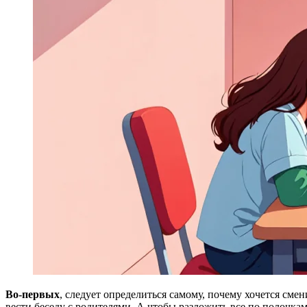
Во-первых
, следует определиться самому, почему хочется сме
вести беседу с родителями. А чтобы разложить все по полочка