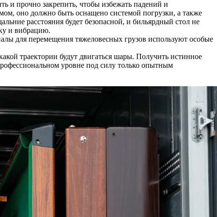
ить и прочно закрепить, чтобы избежать падений и
умом, оно должно быть оснащено системой погрузки, а также
альние расстояния будет безопасной, и бильярдный стол не
ку и вибрацию.
ионалы для перемещения тяжеловесных грузов используют особые
о какой траектории будут двигаться шары. Получить истинное
копрофессиональном уровне под силу только опытным