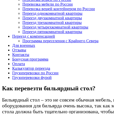
Перевозка мебели по России
Перевозка вещей контейнером по России
Переезд однокомнатной квартиры
Переезд двухкомнатной квартиры
Переезд трехкомнатной квартиры
Переезд четырехкомнатной квартиры
Переезд пятикомнатной квартиры
Переезд с компенсацией
Программа переселения с Крайнего Севера
Для военных
Отзывы
Контакты
Бонусная программа
Оплата
Калькулятор переезда
Грузоперевозки по России
Грузоперевозки фурой
Как перевезти бильярдный стол?
Бильярдный стол – это не совсем обычная мебель,
оборудования для бильярда очень высока, так как
стола должна быть тщательно организована, чтоб