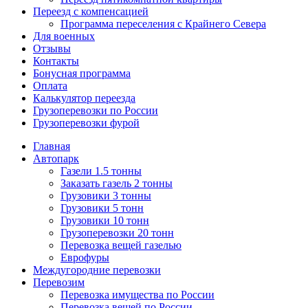
Переезд с компенсацией
Программа переселения с Крайнего Севера
Для военных
Отзывы
Контакты
Бонусная программа
Оплата
Калькулятор переезда
Грузоперевозки по России
Грузоперевозки фурой
Главная
Автопарк
Газели 1.5 тонны
Заказать газель 2 тонны
Грузовики 3 тонны
Грузовики 5 тонн
Грузовики 10 тонн
Грузоперевозки 20 тонн
Перевозка вещей газелью
Еврофуры
Междугородние перевозки
Перевозим
Перевозка имущества по России
Перевозка вещей по России