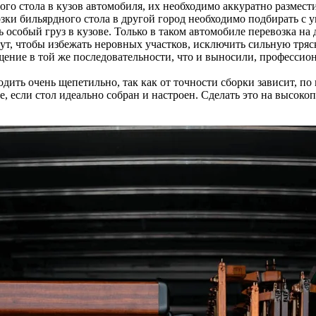
го стола в кузов автомобиля, их необходимо аккуратно размест
зки бильярдного стола в другой город необходимо подбирать с 
собый груз в кузове. Только в таком автомобиле перевозка на д
ут, чтобы избежать неровных участков, исключить сильную тряс
мещение в той же последовательности, что и выносили, професс
одить очень щепетильно, так как от точности сборки зависит, п
е, если стол идеально собран и настроен. Сделать это на высо