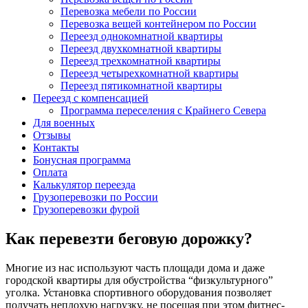
Перевозка мебели по России
Перевозка вещей контейнером по России
Переезд однокомнатной квартиры
Переезд двухкомнатной квартиры
Переезд трехкомнатной квартиры
Переезд четырехкомнатной квартиры
Переезд пятикомнатной квартиры
Переезд с компенсацией
Программа переселения с Крайнего Севера
Для военных
Отзывы
Контакты
Бонусная программа
Оплата
Калькулятор переезда
Грузоперевозки по России
Грузоперевозки фурой
Как перевезти беговую дорожку?
Многие из нас используют часть площади дома и даже
городской квартиры для обустройства “физкультурного”
уголка. Установка спортивного оборудования позволяет
получать неплохую нагрузку, не посещая при этом фитнес-