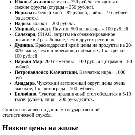
Южно-Сахалинск
: мясо – 750 руб./кг говядины и
свежие фрукты (огурцы – 350 руб./кг).
Норильск
: белый хлеб – 85 рублей, а яйца – 95 рублей
(за десяток).
Надым
: яблоки – 200 руб./кг.
Мирный
, город в Якутии: 500 мл кефира – 100 рублей.
Салехард
, ЯНАО, затраты на сбалансированное
питание в 2 раза больше, чем в других регионах.
Дудинка
, Краснодарский край: цены на продукты на 20-
30% выше, чем в прилегающих областях, 1 кг гречки –
100 рублей.
Нарьян-Мар
: 200 г сметаны – 100 руб., а Цитрамон – 80
рублей.
Петропавловск-Камчатский
, Камчатка: икра – 1000
руб.
Анадырь
, Чукотский автономный округ: цены очень
высокие, 1 кг винограда – 500 рублей.
Билибино
, Чукотка: праздничный стол обходится в 5-10
тысяч рублей, яйца – 200 руб./десяток.
Список составлен по данным государственной
статистической службы.
Низкие цены на жилье