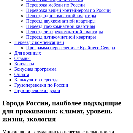
Перевозка мебели по России
Перевозка вещей контейнером по России
Переезд однокомнатной квартиры
Переезд двухкомнатной квартиры
Переезд трехкомнатной квартиры
Переезд четырехкомнатной квартиры
Переезд пятикомнатной квартиры
Переезд с компенсацией
Программа переселения с Крайнего Севера
Для военных
Отзывы
Контакты
Бонусная программа
Оплата
Калькулятор переезда
Грузоперевозки по России
Грузоперевозки фурой
Города России, наиболее подходящие
для проживания: климат, уровень
жизни, экология
Многие люди, задумавшись о переезде с целью поиска