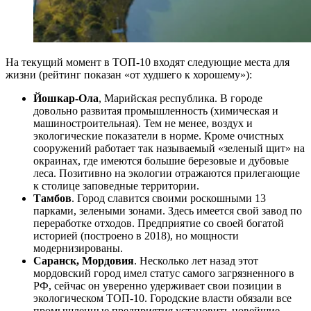
На текущий момент в ТОП-10 входят следующие места для
жизни (рейтинг показан «от худшего к хорошему»):
Йошкар-Ола
, Марийская республика. В городе
довольно развитая промышленность (химическая и
машиностроительная). Тем не менее, воздух и
экологические показатели в норме. Кроме очистных
сооружений работает так называемый «зеленый щит» на
окраинах, где имеются большие березовые и дубовые
леса. Позитивно на экологии отражаются прилегающие
к столице заповедные территории.
Тамбов
. Город славится своими роскошными 13
парками, зелеными зонами. Здесь имеется свой завод по
переработке отходов. Предприятие со своей богатой
историей (построено в 2018), но мощности
модернизированы.
Саранск, Мордовия
. Несколько лет назад этот
мордовский город имел статус самого загрязненного в
РФ, сейчас он уверенно удерживает свои позиции в
экологическом ТОП-10. Городские власти обязали все
промышленные предприятия установить новейшие