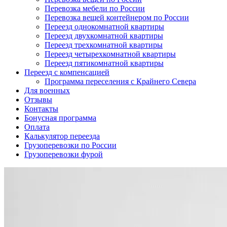
Перевозка мебели по России
Перевозка вещей контейнером по России
Переезд однокомнатной квартиры
Переезд двухкомнатной квартиры
Переезд трехкомнатной квартиры
Переезд четырехкомнатной квартиры
Переезд пятикомнатной квартиры
Переезд с компенсацией
Программа переселения с Крайнего Севера
Для военных
Отзывы
Контакты
Бонусная программа
Оплата
Калькулятор переезда
Грузоперевозки по России
Грузоперевозки фурой