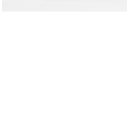
Примеры работ
Переезд Уренгой – Краснодар
1 апреля 2025 год. 3 тонны 20 кубов. Погрузка заняла 3 часа.