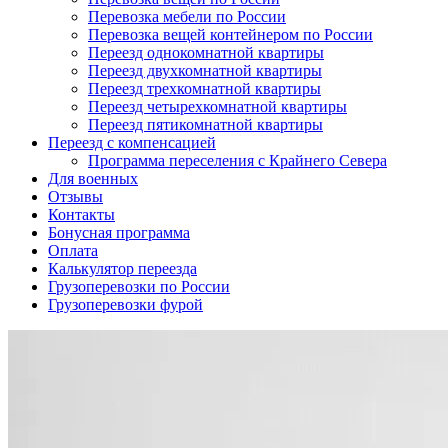
Перевозка мебели по России
Перевозка вещей контейнером по России
Переезд однокомнатной квартиры
Переезд двухкомнатной квартиры
Переезд трехкомнатной квартиры
Переезд четырехкомнатной квартиры
Переезд пятикомнатной квартиры
Переезд с компенсацией
Программа переселения с Крайнего Севера
Для военных
Отзывы
Контакты
Бонусная программа
Оплата
Калькулятор переезда
Грузоперевозки по России
Грузоперевозки фурой